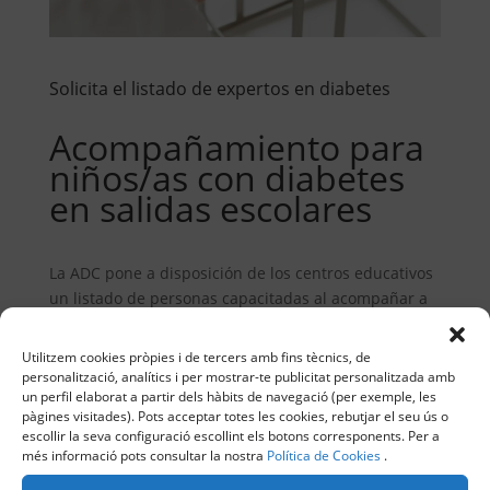
Solicita el listado de expertos en diabetes
Acompañamiento para
niños/as con diabetes
en salidas escolares
La ADC pone a disposición de los centros educativos
un listado de personas capacitadas al acompañar a
niños en diabetes en salidas escolares. Se trata de
un
servicio externo
, es decir, desde la ADC se facilita
Utilitzem cookies pròpies i de tercers amb fins tècnics, de
el contacto pero no gestionamos la contratación. La
personalització, analítics i per mostrar-te publicitat personalitzada amb
un perfil elaborat a partir dels hàbits de navegació (per exemple, les
ADC recomienda un precio entre 60-80 €/día, si la
pàgines visitades). Pots acceptar totes les cookies, rebutjar el seu ús o
salida tiene pernoctación recomendamos 100€/día.
escollir la seva configuració escollint els botons corresponents. Per a
més informació pots consultar la nostra
Política de Cookies
.
La ADC recomienda el servicio en casos de niños no
autónomos, donde el equipo docente no pueda