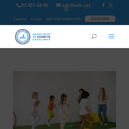
93 451 34 06
adc@adc.cat
Asóciate
Español
Català
HAZ UNA DONACIÓN