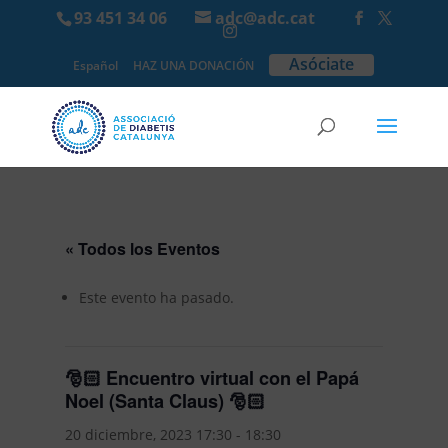
93 451 34 06
adc@adc.cat
Asóciate
Español
HAZ UNA DONACIÓN
« Todos los Eventos
Este evento ha pasado.
🎅🏻 Encuentro virtual con el Papá
Noel (Santa Claus) 🎅🏻
20 diciembre, 2023 17:30
-
18:30