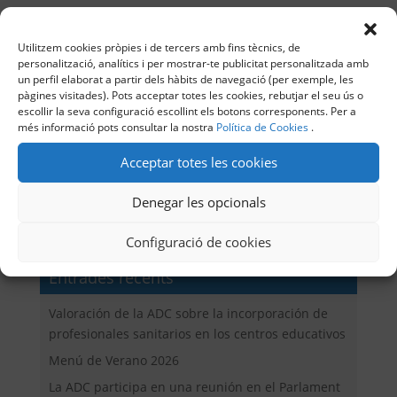
Utilitzem cookies pròpies i de tercers amb fins tècnics, de
💙👋🏼 La ADC te invita
Formación para
personalització, analítics i per mostrar-te publicitat personalitzada amb
a merendar 👩🏼‍🦳👨🏻‍🦱
acompanyantes escolares en
un perfil elaborat a partir dels hàbits de navegació (per exemple, les
pàgines visitades). Pots acceptar totes les cookies, rebutjar el seu ús o
diabetes
escollir la seva configuració escollint els botons corresponents. Per a
més informació pots consultar la nostra
Política de Cookies
.
Acceptar totes les cookies
Buscar
Denegar les opcionals
Configuració de cookies
Entrades recents
Valoración de la ADC sobre la incorporación de
profesionales sanitarios en los centros educativos
Menú de Verano 2026
La ADC participa en una reunión en el Parlament