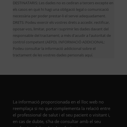
DESTINATARIS: Les dades no es cediran a tercers excepte en
els casos en què hi hagi una obligació legal o comunicació
necessària per poder prestar-li el servei adequadament.
DRETS: Podeu exercir els vostres drets a accedir, rectificar,
oposar-vos, limitar, portar i suprimir les dades davant del
responsable del tractament; a més d'acudir a l'autoritat de
control competent (AEPD). INFORMACIÓ ADDICIONAL:
Podeu consultar la informació addicional sobre el
tractament de les vostres dades personals aquí.
La informació proporcionada en el lloc web no
reemplaça si no que complementa la relació entre
el professional de salut i el seu pacient o visitant i,
en cas de dubte, s'ha de consultar amb el seu