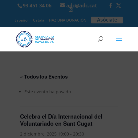
93 451 34 06
adc@adc.cat
Asóciate
Español
Català
HAZ UNA DONACIÓN
« Todos los Eventos
Este evento ha pasado.
Celebra el Día Internacional del
Voluntariado en Sant Cugat
2 diciembre, 2025 19:00
-
20:30