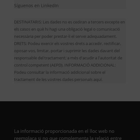
Síguenos en LinkedIn
DESTINATARIS: Les dades no es cediran a tercers excepte en
els casos en què hi hagi una obligació legal o comunicació
necessària per poder prestar-li el servei adequadament.
DRETS: Podeu exercir els vostres drets a accedir, rectificar,
oposar-vos, limitar, portar i suprimir les dades davant del
responsable del tractament; a més d'acudir a l'autoritat de
control competent (AEPD). INFORMACIÓ ADDICIONAL:
Podeu consultar la informació addicional sobre el
tractament de les vostres dades personals aquí.
La informació proporcionada en el lloc web no
reemplaça si no que complementa la relació entre