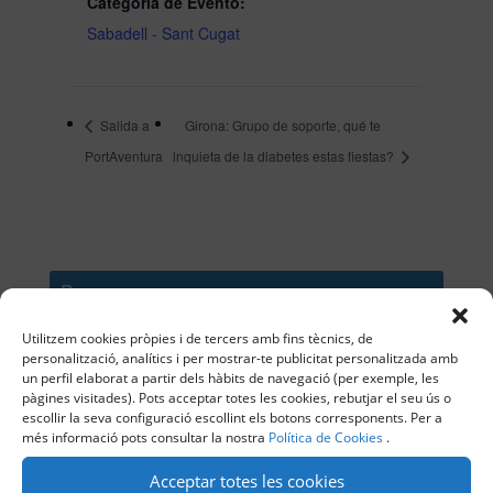
Categoría de Evento:
Sabadell - Sant Cugat
Salida a
Girona: Grupo de soporte, qué te
PortAventura
inquieta de la diabetes estas fiestas?
Buscar
Utilitzem cookies pròpies i de tercers amb fins tècnics, de
personalització, analítics i per mostrar-te publicitat personalitzada amb
un perfil elaborat a partir dels hàbits de navegació (per exemple, les
pàgines visitades). Pots acceptar totes les cookies, rebutjar el seu ús o
Entrades recents
escollir la seva configuració escollint els botons corresponents. Per a
més informació pots consultar la nostra
Política de Cookies
.
Valoración de la ADC sobre la incorporación de
profesionales sanitarios en los centros educativos
Acceptar totes les cookies