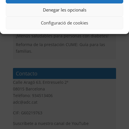
Menú de Verano 2026
Denegar les opcionals
La ADC participa en una reunión en el Parlament
de Catalunya sobre el nuevo borrador de la
Configuració de cookies
CUME.
¡Menús saludables para personas con diabetes!
Reforma de la prestación CUME: Guía para las
familias.
Contacto
Calle Aragó 63, Entresuelo 2ª
08015 Barcelona
Teléfono: 934513406
adc@adc.cat
CIF: G60219763
Suscríbete a nuestro canal de YouTube