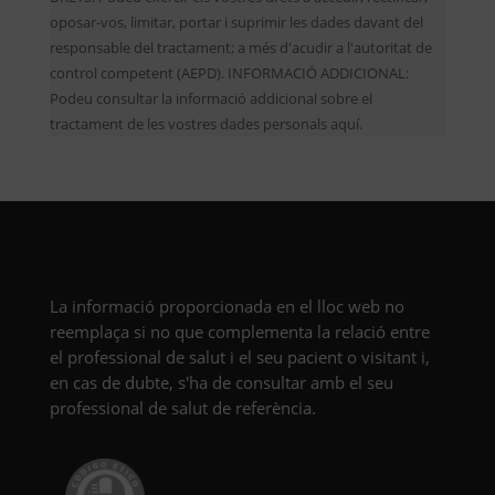
oposar-vos, limitar, portar i suprimir les dades davant del
responsable del tractament; a més d'acudir a l'autoritat de
control competent (AEPD). INFORMACIÓ ADDICIONAL:
Podeu consultar la informació addicional sobre el
tractament de les vostres dades personals aquí.
La informació proporcionada en el lloc web no
reemplaça si no que complementa la relació entre
el professional de salut i el seu pacient o visitant i,
en cas de dubte, s'ha de consultar amb el seu
professional de salut de referència.