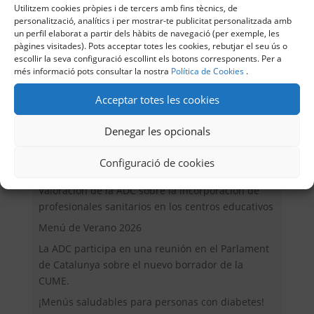
Utilitzem cookies pròpies i de tercers amb fins tècnics, de
Control-IQ.
de casa
personalització, analítics i per mostrar-te publicitat personalitzada amb
un perfil elaborat a partir dels hàbits de navegació (per exemple, les
pàgines visitades). Pots acceptar totes les cookies, rebutjar el seu ús o
escollir la seva configuració escollint els botons corresponents. Per a
més informació pots consultar la nostra
Política de Cookies
.
Buscar
Acceptar totes les cookies
Denegar les opcionals
Entrades recents
Configuració de cookies
Valoración de la ADC sobre la incorporación de
profesionales sanitarios en los centros educativos
Menú de Verano 2026
La ADC participa en una reunión en el Parlament
de Catalunya sobre el nuevo borrador de la
CUME.
¡Menús saludables para personas con diabetes!