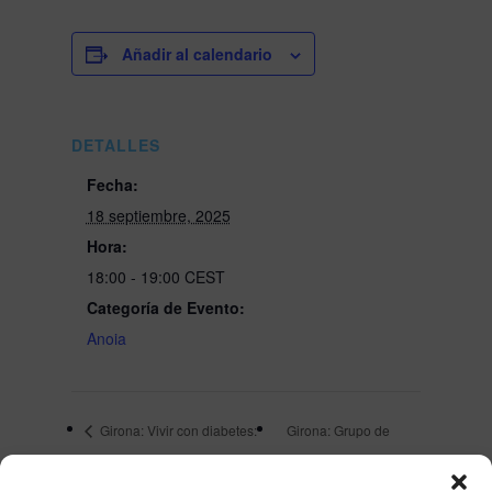
Añadir al calendario
DETALLES
Fecha:
18 septiembre, 2025
Hora:
18:00 - 19:00
CEST
Categoría de Evento:
Anoia
Girona: Vivir con diabetes:
Girona: Grupo de
Descubre los Sistemas de Asa
soporte, cómo contamos
Cerrada y las Novedades de
los carbohidratos fuera