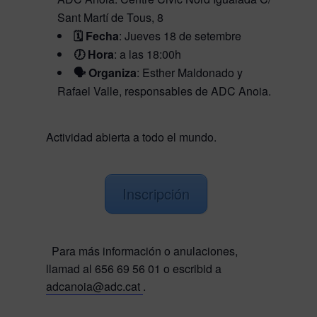
Sant Martí de Tous, 8
🗓️ Fecha
: Jueves 18 de setembre
🕖 Hora
: a las 18:00h
🗣️ Organiza
: Esther Maldonado y
Rafael Valle, responsables de ADC Anoia.
Actividad abierta a todo el mundo
.
Inscripción
Para más información o anulaciones,
llamad al 656 69 56 01 o escribid a
adcanoia@adc.cat
.