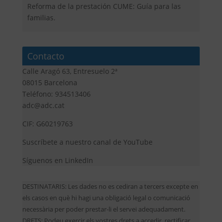
Reforma de la prestación CUME: Guía para las
familias.
Contacto
Calle Aragó 63, Entresuelo 2ª
08015 Barcelona
Teléfono: 934513406
adc@adc.cat
CIF: G60219763
Suscríbete a nuestro canal de YouTube
Síguenos en LinkedIn
DESTINATARIS: Les dades no es cediran a tercers excepte en
els casos en què hi hagi una obligació legal o comunicació
necessària per poder prestar-li el servei adequadament.
DRETS: Podeu exercir els vostres drets a accedir, rectificar,