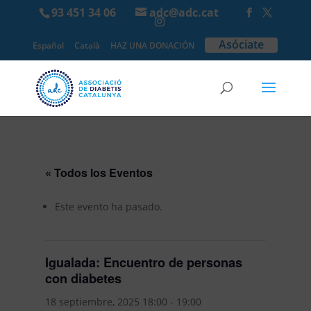
93 451 34 06
adc@adc.cat
Asóciate
Español
Català
HAZ UNA DONACIÓN
« Todos los Eventos
Este evento ha pasado.
Igualada: Encuentro de personas
con diabetes
18 septiembre, 2025 18:00
-
19:00