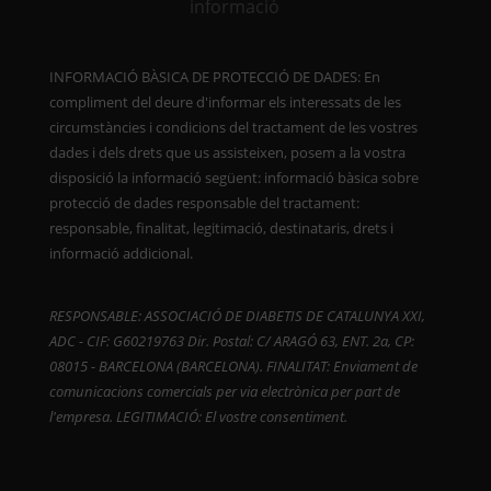
INFORMACIÓ BÀSICA DE PROTECCIÓ DE DADES: En
compliment del deure d'informar els interessats de les
circumstàncies i condicions del tractament de les vostres
dades i dels drets que us assisteixen, posem a la vostra
disposició la informació següent: informació bàsica sobre
protecció de dades responsable del tractament:
responsable, finalitat, legitimació, destinataris, drets i
informació addicional.
RESPONSABLE: ASSOCIACIÓ DE DIABETIS DE CATALUNYA XXI,
ADC - CIF: G60219763 Dir. Postal: C/ ARAGÓ 63, ENT. 2a, CP:
08015 - BARCELONA (BARCELONA). FINALITAT: Enviament de
comunicacions comercials per via electrònica per part de
l'empresa. LEGITIMACIÓ: El vostre consentiment.