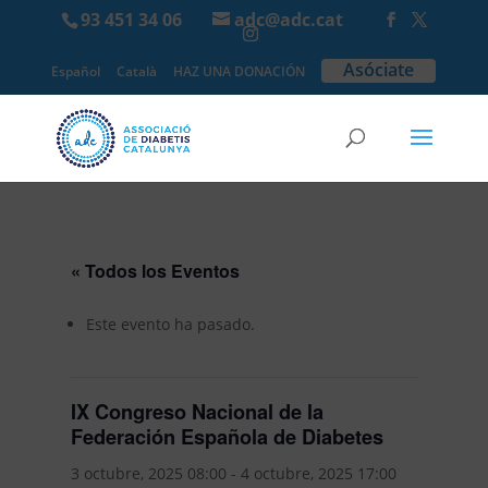
93 451 34 06
adc@adc.cat
Asóciate
Español
Català
HAZ UNA DONACIÓN
« Todos los Eventos
Este evento ha pasado.
IX Congreso Nacional de la
Federación Española de Diabetes
3 octubre, 2025 08:00
-
4 octubre, 2025 17:00