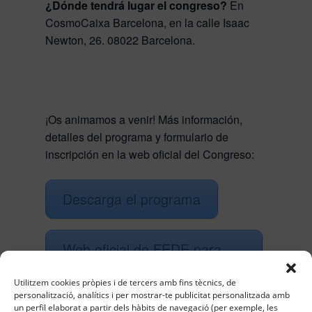
¿Dónde tendrá lugar el congreso?
En
CosmoCaixa Barcelona, ​​en la calle Isaac
Newton, 26. 08022 Barcelona.
¡Os animamos a venir! Más información,
detalles del programa y formulario de
inscripción en la web oficial del Congreso:
Descarga el programa
Web oficial de FEDE para
inscripciones
Utilitzem cookies pròpies i de tercers amb fins tècnics, de
personalització, analítics i per mostrar-te publicitat personalitzada amb
un perfil elaborat a partir dels hàbits de navegació (per exemple, les