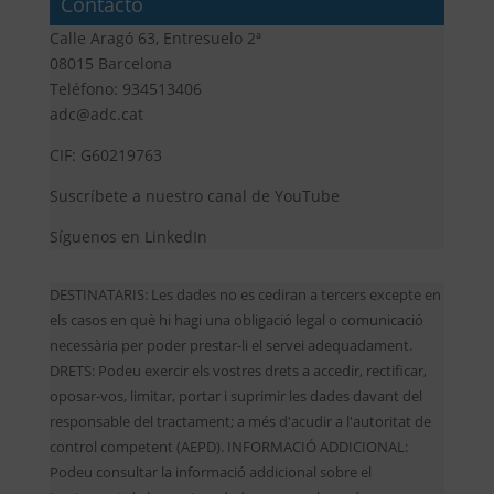
Contacto
Calle Aragó 63, Entresuelo 2ª
08015 Barcelona
Teléfono: 934513406
adc@adc.cat
CIF: G60219763
Suscríbete a nuestro canal de YouTube
Síguenos en LinkedIn
DESTINATARIS: Les dades no es cediran a tercers excepte en
els casos en què hi hagi una obligació legal o comunicació
necessària per poder prestar-li el servei adequadament.
DRETS: Podeu exercir els vostres drets a accedir, rectificar,
oposar-vos, limitar, portar i suprimir les dades davant del
responsable del tractament; a més d'acudir a l'autoritat de
control competent (AEPD). INFORMACIÓ ADDICIONAL:
Podeu consultar la informació addicional sobre el