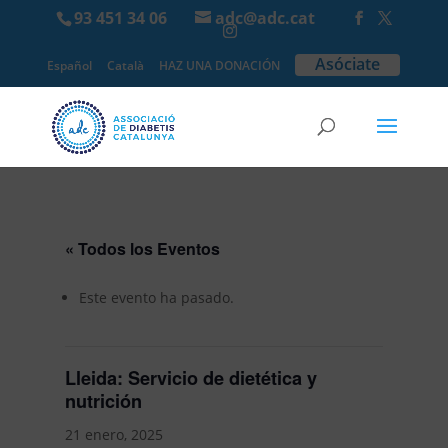
93 451 34 06
adc@adc.cat
Asóciate
Español
Català
HAZ UNA DONACIÓN
« Todos los Eventos
Este evento ha pasado.
Lleida: Servicio de dietética y
nutrición
21 enero, 2025