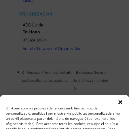
Lleida
ORGANIZADOR
ADC Lleida
Teléfono
97 324 89 84
Ver el sitio web del Organizador
Terrassa: Prevención del uso
Barcelona: Servicio
problemático de las pantallas
de dietética y nutrición
Utilitzem cookies pròpies i de tercers amb fins tècnics, de
personalització, analítics i per mostrar-te publicitat personalitzada amb
Buscar
un perfil elaborat a partir dels hàbits de navegació (per exemple, les
pàgines visitades). Pots acceptar totes les cookies, rebutjar el seu ús o
escollir la seva configuració escollint els botons corresponents. Per a