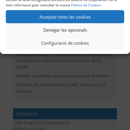
més informació pots consultar la nostra
Política de Cookies
.
Acceptar totes les cookies
Entrades recents
Denegar les opcionals
Valoración de la ADC sobre la incorporación de
profesionales sanitarios en los centros educativos
Configuració de cookies
Menú de Verano 2026
La ADC participa en una reunión en el Parlament
de Catalunya sobre el nuevo borrador de la
CUME.
¡Menús saludables para personas con diabetes!
Reforma de la prestación CUME: Guía para las
familias.
Contacto
Calle Aragó 63, Entresuelo 2ª
08015 Barcelona