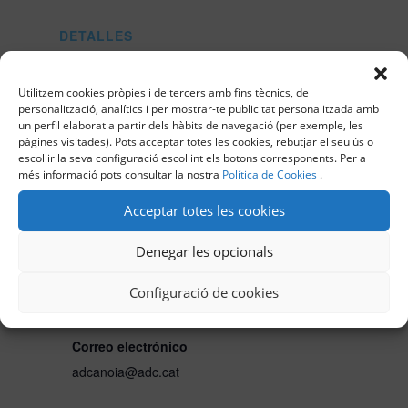
DETALLES
Fecha:
Utilitzem cookies pròpies i de tercers amb fins tècnics, de
28 marzo, 2024
personalització, analítics i per mostrar-te publicitat personalitzada amb
Hora:
un perfil elaborat a partir dels hàbits de navegació (per exemple, les
pàgines visitades). Pots acceptar totes les cookies, rebutjar el seu ús o
19:00 - 20:30
CET
escollir la seva configuració escollint els botons corresponents. Per a
Categoría de Evento:
més informació pots consultar la nostra
Política de Cookies
.
Anoia
Acceptar totes les cookies
ORGANIZADOR
Denegar les opcionals
ADC L’Anoia
Configuració de cookies
Teléfono
656695601
Correo electrónico
adcanoia@adc.cat