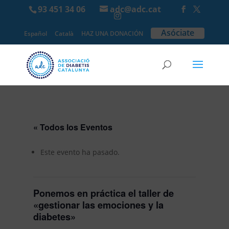
93 451 34 06
adc@adc.cat
Asóciate
Español
Català
HAZ UNA DONACIÓN
« Todos los Eventos
Este evento ha pasado.
Ponemos en práctica el taller de
«gestionar las emociones y la
diabetes»