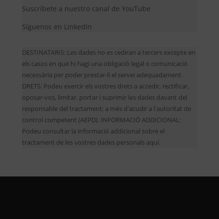
Suscríbete a nuestro canal de YouTube
Síguenos en LinkedIn
DESTINATARIS: Les dades no es cediran a tercers excepte en
els casos en què hi hagi una obligació legal o comunicació
necessària per poder prestar-li el servei adequadament.
DRETS: Podeu exercir els vostres drets a accedir, rectificar,
oposar-vos, limitar, portar i suprimir les dades davant del
responsable del tractament; a més d'acudir a l'autoritat de
control competent (AEPD). INFORMACIÓ ADDICIONAL:
Podeu consultar la informació addicional sobre el
tractament de les vostres dades personals aquí.