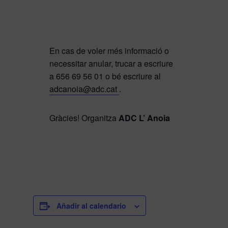
En cas de voler més informació o
necessitar anular, trucar a escriure
a 656 69 56 01 o bé escriure al
adcanoia@adc.cat
.
Gràcies!
Organitza
ADC L’ Anoia
Añadir al calendario