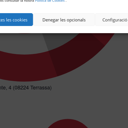
ts consultar la nostra
Política de Cookies
.
tes les cookies
Denegar les opcionals
Configuració
nte, 4 (08224 Terrassa)