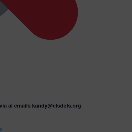
via al emails kandy@elsdols.org
S