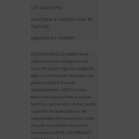
CIF: G60219763
Suscríbete a nuestro canal de
YouTube
Síguenos en LinkedIn
DESTINATARIS: Les dades no es
cediran a tercers excepte en els
casos en què hi hagi una obligació
legal o comunicació necessària per
poder prestar-li el servei
adequadament. DRETS: Podeu
exercir els vostres drets a accedir,
rectificar, oposar-vos, limitar, portar
i suprimir les dades davant del
responsable del tractament; a més
d'acudir a l'autoritat de control
competent (AEPD). INFORMACIÓ