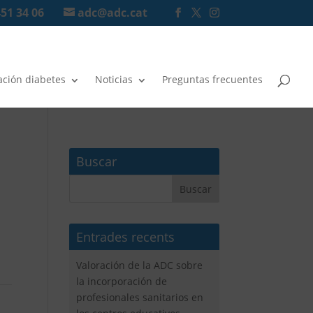
451 34 06
adc@adc.cat
ación diabetes
Noticias
Preguntas frecuentes
Buscar
Entrades recents
Valoración de la ADC sobre
la incorporación de
profesionales sanitarios en