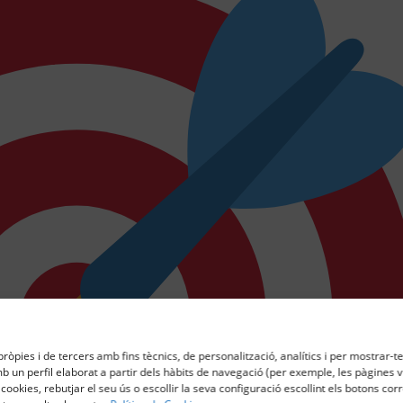
ròpies i de tercers amb fins tècnics, de personalització, analítics i per mostrar-te
 un perfil elaborat a partir dels hàbits de navegació (per exemple, les pàgines vi
 cookies, rebutjar el seu ús o escollir la seva configuració escollint els botons co