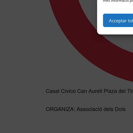
més informació po
Acceptar to
Casal Cívico Can Aurell Plaza del Ti
ORGANIZA: Associació dels Dols