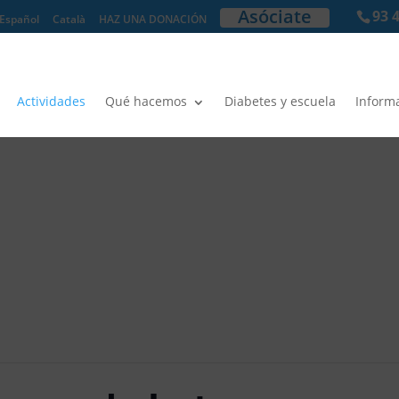
Asóciate
93 
Español
Català
HAZ UNA DONACIÓN
Actividades
Qué hacemos
Diabetes y escuela
Inform