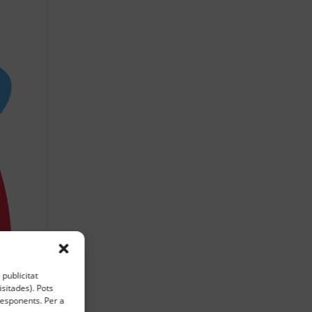
 publicitat
sitades). Pots
rresponents. Per a