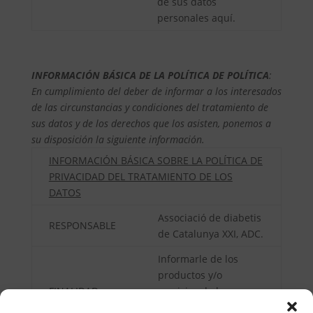
de sus datos
personales aquí.
INFORMACIÓN BÁSICA DE LA POLÍTICA DE POLÍTICA
:
En cumplimiento del deber de informar a los interesados
de las circunstancias y condiciones del tratamiento de
sus datos y de los derechos que los asisten, ponemos a
su disposición la siguiente información.
INFORMACIÓN BÁSICA SOBRE LA POLÍTICA DE
PRIVACIDAD DEL TRATAMIENTO DE LOS
DATOS
Associació de diabetis
RESPONSABLE
de Catalunya XXI, ADC.
Informarle de los
productos y/o
FINALIDAD
servicios de la
Associació de diabetis