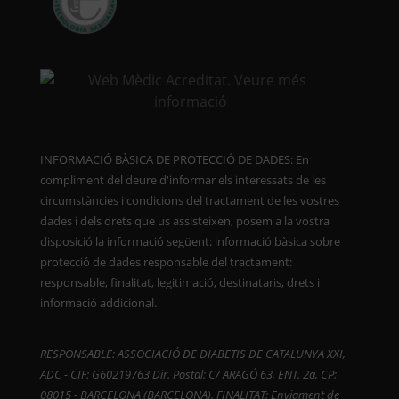
INFORMACIÓ BÀSICA DE PROTECCIÓ DE DADES: En
compliment del deure d'informar els interessats de les
circumstàncies i condicions del tractament de les vostres
dades i dels drets que us assisteixen, posem a la vostra
disposició la informació següent: informació bàsica sobre
protecció de dades responsable del tractament:
responsable, finalitat, legitimació, destinataris, drets i
informació addicional.
RESPONSABLE: ASSOCIACIÓ DE DIABETIS DE CATALUNYA XXI,
ADC - CIF: G60219763 Dir. Postal: C/ ARAGÓ 63, ENT. 2a, CP:
08015 - BARCELONA (BARCELONA). FINALITAT: Enviament de