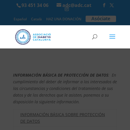
93 451 34 06
adc@adc.cat
Asóciate
Español
Català
HAZ UNA DONACIÓN
INFORMACIÓN BÁSICA DE PROTECCIÓN DE DATOS
: En
cumplimiento del deber de informar a los interesados de
las circunstancias y condiciones del tratamiento de sus
datos y de los derechos que le asisten, ponemos a su
disposición la siguiente información.
INFORMACIÓN BÁSICA SOBRE PROTECCIÓN
DE DATOS