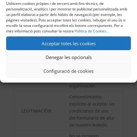
Utilitzem cookies pròpies i de tercers amb fins tècnics, de
de Catalunya XXI, ADC.
personalització, analítics i per mostrar-te publicitat personalitzada amb
un perfil elaborat a partir dels hàbits de navegació (per exemple, les
Los datos se
pàgines visitades). Pots acceptar totes les cookies, rebutjar el seu ús o
conservan el tiempo
escollir la seva configuració escollint els botons corresponents. Per a
estrictamente
més informació pots consultar la nostra
Política de Cookies
.
necesario para la
Acceptar totes les cookies
relación y lo que es
CONSERVACIÓN
exigible legalmente,
DE LOS DATOS
Denegar les opcionals
siendo destruidos
posteriormente
Configuració de cookies
mediante los procesos
seguros de la
organización.
Consentimiento
explícito al aceptar las
LEGITIMACIÓN
condiciones de uso
del formulario de alta
de nuestro boletín.
No se proveen