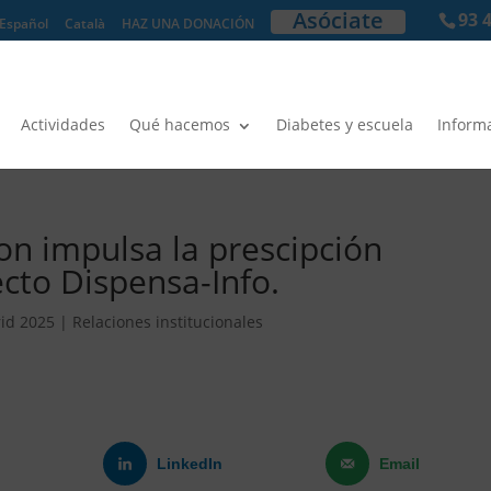
Asóciate
93 
Español
Català
HAZ UNA DONACIÓN
Actividades
Qué hacemos
Diabetes y escuela
Inform
ron impulsa la prescipción
ecto Dispensa-Info.
id 2025
|
Relaciones institucionales
LinkedIn
Email