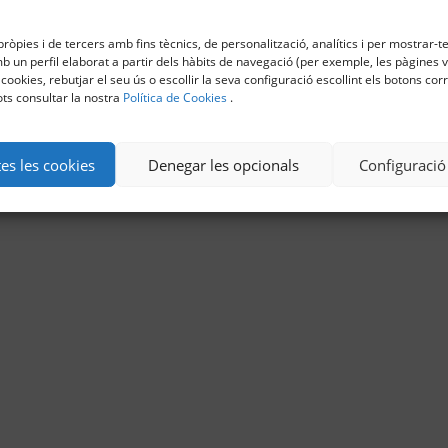
ròpies i de tercers amb fins tècnics, de personalització, analítics i per mostrar-te
 un perfil elaborat a partir dels hàbits de navegació (per exemple, les pàgines vi
 cookies, rebutjar el seu ús o escollir la seva configuració escollint els botons co
ts consultar la nostra
Política de Cookies
.
tes les cookies
Denegar les opcionals
Configuració