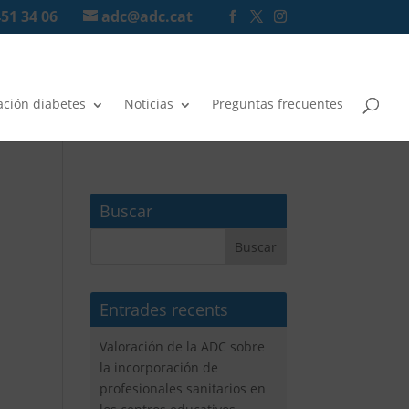
451 34 06
adc@adc.cat
ación diabetes
Noticias
Preguntas frecuentes
Buscar
Entrades recents
Valoración de la ADC sobre
la incorporación de
profesionales sanitarios en