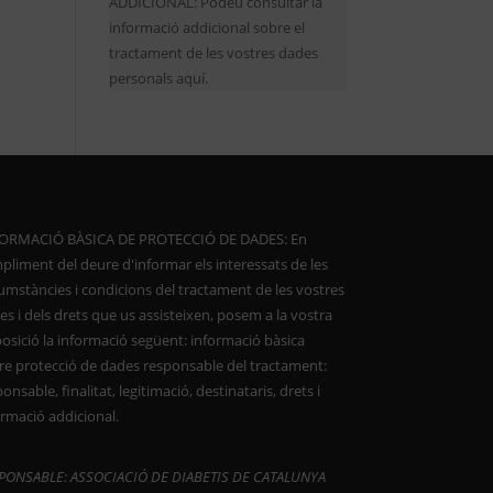
ADDICIONAL: Podeu consultar la
informació addicional sobre el
tractament de les vostres dades
personals aquí.
ORMACIÓ BÀSICA DE PROTECCIÓ DE DADES: En
pliment del deure d'informar els interessats de les
cumstàncies i condicions del tractament de les vostres
s i dels drets que us assisteixen, posem a la vostra
posició la informació següent: informació bàsica
re protecció de dades responsable del tractament:
onsable, finalitat, legitimació, destinataris, drets i
ormació addicional.
PONSABLE: ASSOCIACIÓ DE DIABETIS DE CATALUNYA