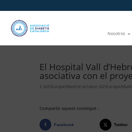
Nosotros
El Hospital Vall d’Heb
asociativa con el proy
2 \02\Europe/Madrid octubre \02\Europe/Madr
Compartir aquest contingut ↓
Facebook
Twitter