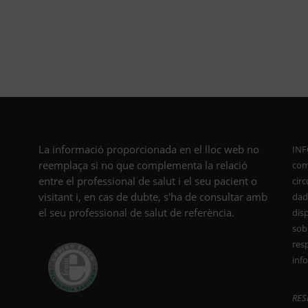
La informació proporcionada en el lloc web no
INF
reemplaça si no que complementa la relació
com
entre el professional de salut i el seu pacient o
cir
visitant i, en cas de dubte, s'ha de consultar amb
dade
el seu professional de salut de referència.
dis
sob
resp
inf
RES