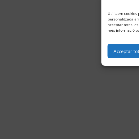
Utilitzem cookies p
personalitzada amb
acceptar totes les
més informació po
Acceptar to