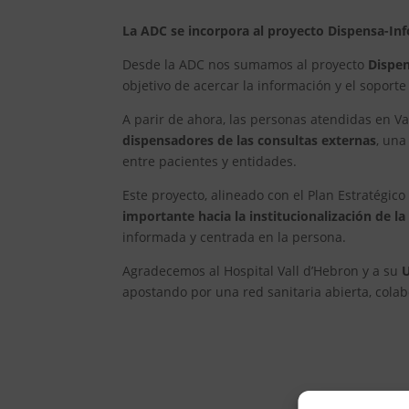
La ADC se incorpora al proyecto Dispensa-Inf
Desde la ADC nos sumamos al proyecto
Dispen
objetivo de acercar la información y el soporte
A parir de ahora, las personas atendidas en V
dispensadores de las consultas externas
, una
entre pacientes y entidades.
Este proyecto, alineado con el Plan Estratégic
importante hacia la institucionalización de la
informada y centrada en la persona.
Agradecemos al Hospital Vall d’Hebron y a su
U
apostando por una red sanitaria abierta, colabo