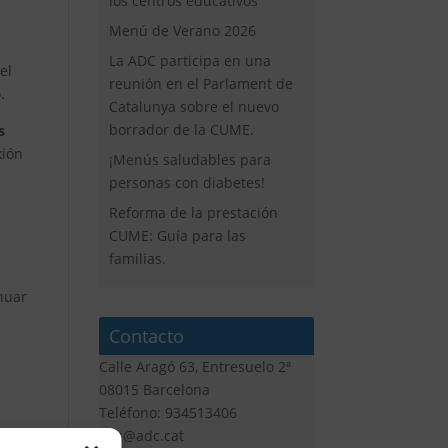
los centros educativos
Menú de Verano 2026
La ADC participa en una
el
reunión en el Parlament de
.
Catalunya sobre el nuevo
borrador de la CUME.
s
xión
¡Menús saludables para
personas con diabetes!
Reforma de la prestación
CUME: Guía para las
familias.
nuar
Contacto
Calle Aragó 63, Entresuelo 2ª
08015 Barcelona
Teléfono: 934513406
adc@adc.cat