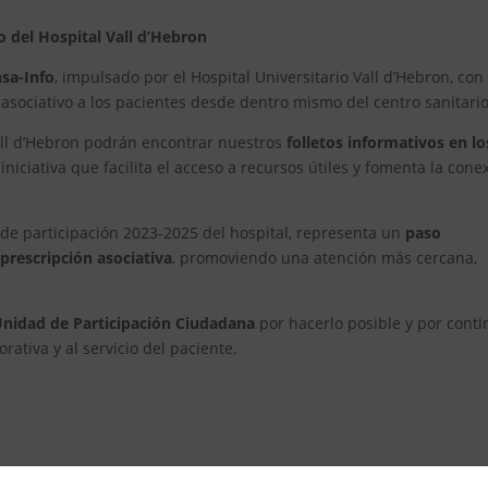
o del Hospital Vall d’Hebron
sa-Info
, impulsado por el Hospital Universitario Vall d’Hebron, con 
 asociativo a los pacientes desde dentro mismo del centro sanitario
all d’Hebron podrán encontrar nuestros
folletos informativos en lo
 iniciativa que facilita el acceso a recursos útiles y fomenta la cone
o de participación 2023-2025 del hospital, representa un
paso
 prescripción asociativa
, promoviendo una atención más cercana,
nidad de Participación Ciudadana
por hacerlo posible y por conti
rativa y al servicio del paciente.