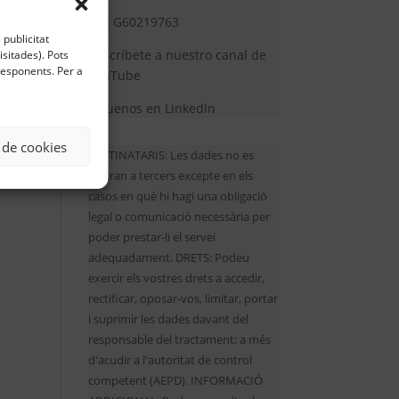
CIF: G60219763
 publicitat
Suscríbete a nuestro canal de
sitades). Pots
rresponents. Per a
YouTube
Síguenos en LinkedIn
 de cookies
DESTINATARIS: Les dades no es
cediran a tercers excepte en els
casos en què hi hagi una obligació
legal o comunicació necessària per
poder prestar-li el servei
adequadament. DRETS: Podeu
exercir els vostres drets a accedir,
rectificar, oposar-vos, limitar, portar
i suprimir les dades davant del
responsable del tractament; a més
d'acudir a l'autoritat de control
competent (AEPD). INFORMACIÓ