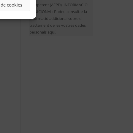
 de cookies
competent (AEPD). INFORMACIÓ
ADDICIONAL: Podeu consultar la
informació addicional sobre el
tractament de les vostres dades
personals aquí.