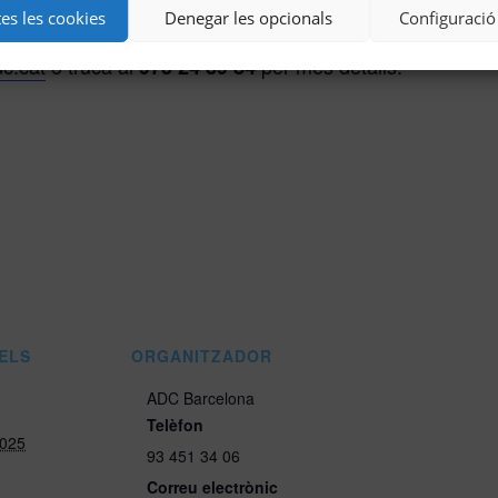
tes les cookies
Denegar les opcionals
Configuració
c.cat
o truca al
per més detalls.
973 24 89 84
ELS
ORGANITZADOR
ADC Barcelona
Telèfon
2025
93 451 34 06
Correu electrònic