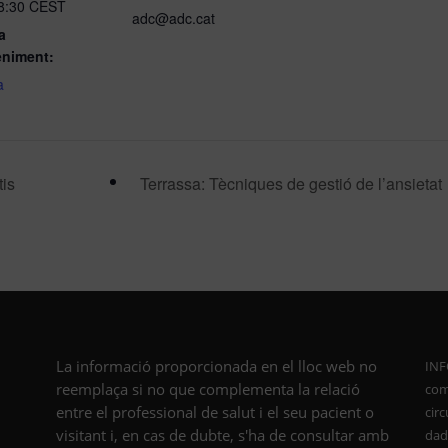
18:30
CEST
adc@adc.cat
a
eniment:
a
tis
Terrassa: Tècniques de gestió de l’ansietat
La informació proporcionada en el lloc web no
INF
reemplaça si no que complementa la relació
com
entre el professional de salut i el seu pacient o
cir
visitant i, en cas de dubte, s'ha de consultar amb
dade