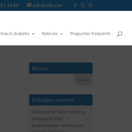
451 34 06
adc@adc.cat
rmació diabetis
Notícies
Preguntes freqüents
Buscar
Entrades recents
Valoració de l’ADC sobre la
incorporació de
professionals sanitaris als