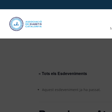
N
« Tots els Esdeveniments
Aquest esdeveniment ja ha passat.