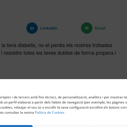
LinkedIn
Email
r la teva diabetis, no et perdis els nostres trobades
 i resoldre totes les teves dubtes de forma propera i
eix el primer dilluns de cada mes)
ròpies i de tercers amb fins tècnics, de personalització, analítics i per mostrar-te
 un perfil elaborat a partir dels hàbits de navegació (per exemple, les pàgines vi
 cookies, rebutjar el seu ús o escollir la seva configuració escollint els botons co
elona)
ts consultar la nostra
Política de Cookies
.
Només vine i participa!
rèvia.