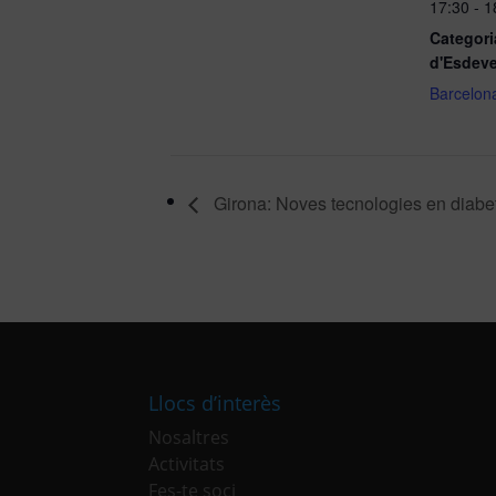
17:30 - 
Categori
d'Esdev
Barcelon
Girona: Noves tecnologies en diabe
Llocs d’interès
Nosaltres
Activitats
Fes-te soci