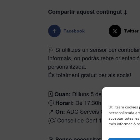
Compartir aquest contingut ↓
Facebook
Twitter
🩺 Si utilitzes un sensor per controla
informals, on podràs rebre orientació
personalitzada.
És totalment gratuït per als socis!
🗓️
Dilluns 5 de maig (es repet
Quan:
🕒
De 17:30h a 18:30h
Horari:
Utilitzem cookies p
📍
ADC Serveis Centrals
On:
personalitzada amb
acceptar totes les
(C/ Consell de Cent 143, 1r 3a, Barc
més informació po
🎯
Sense necessitat d’inscripció p