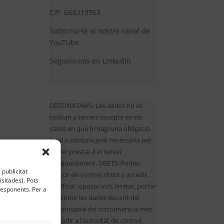
CIF: G60219763
Subscriu-te al nostre canal de
YouTube
Segueix-nos en LinkedIn
DESTINATARIS: Les dades no es
cediran a tercers excepte en els
casos en què hi hagi una obligació
legal o comunicació necessària per
poder prestar-li el servei
adequadament. DRETS: Podeu
 publicitat
exercir els vostres drets a accedir,
sitades). Pots
rectificar, oposar-vos, limitar, portar
rresponents. Per a
i suprimir les dades davant del
responsable del tractament; a més
d'acudir a l'autoritat de control