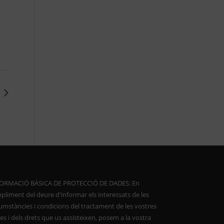
ORMACIÓ BÀSICA DE PROTECCIÓ DE DADES: En
pliment del deure d'informar els interessats de les
cumstàncies i condicions del tractament de les vostres
s i dels drets que us assisteixen, posem a la vostra