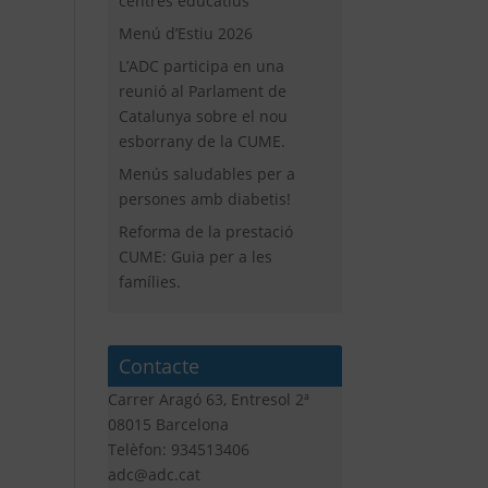
centres educatius
Menú d’Estiu 2026
L’ADC participa en una
reunió al Parlament de
Catalunya sobre el nou
esborrany de la CUME.
Menús saludables per a
persones amb diabetis!
Reforma de la prestació
CUME: Guia per a les
famílies.
Contacte
Carrer Aragó 63, Entresol 2ª
08015 Barcelona
Telèfon: 934513406
adc@adc.cat