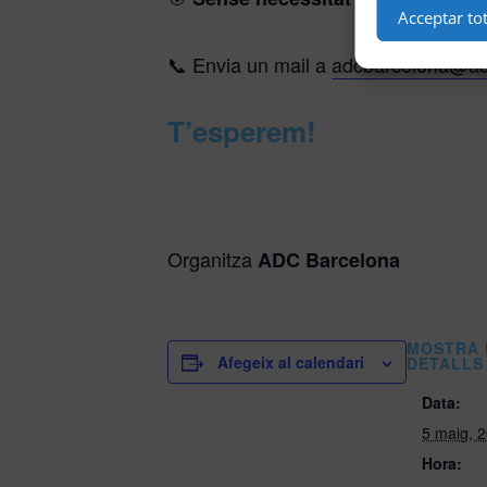
Acceptar to
📞 Envia un mail a
adcbarcelona@ad
T’esperem!
Organitza
ADC Barcelona
MOSTRA 
Afegeix al calendari
DETALLS
Data:
5 maig, 
Hora: