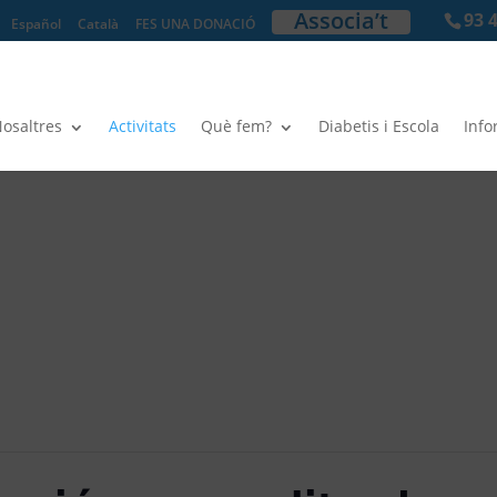
Associa’t
93 
Español
Català
FES UNA DONACIÓ
osaltres
Activitats
Què fem?
Diabetis i Escola
Info