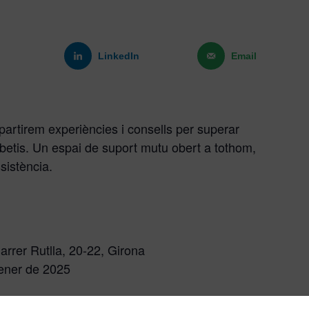
LinkedIn
Email
artirem experiències i consells per superar
abetis. Un espai de suport mutu obert a tothom,
sistència.
Carrer Rutlla, 20-22, Girona
ener de 2025
rques Gironines