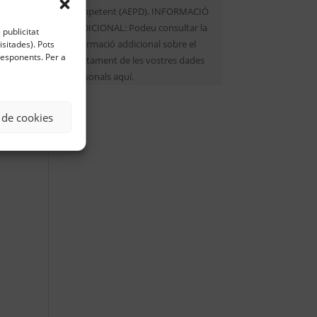
competent (AEPD). INFORMACIÓ
ADDICIONAL: Podeu consultar la
 publicitat
informació addicional sobre el
sitades). Pots
rresponents. Per a
tractament de les vostres dades
personals aquí.
 de cookies