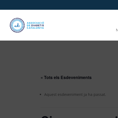
N
« Tots els Esdeveniments
Aquest esdeveniment ja ha passat.