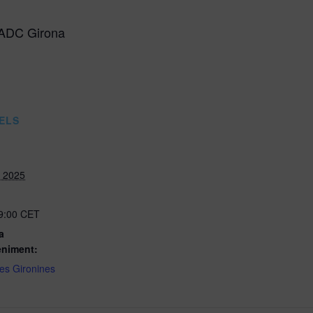
 ADC Girona
ELS
, 2025
19:00
CET
a
eniment:
s Gironines