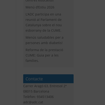
centres educatius
Menú d’Estiu 2026
L’ADC participa en una
reunió al Parlament de
Catalunya sobre el nou
esborrany de la CUME.
Menús saludables per a
persones amb diabetis!
Reforma de la prestació
CUME: Guia per a les
famílies.
Contacte
Carrer Aragó 63, Entresol 2ª
08015 Barcelona
Telèfon: 934513406
adc@adc.cat