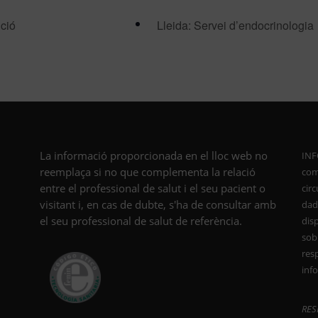
ició
Lleida: Servei d’endocrinologia
La informació proporcionada en el lloc web no
INF
reemplaça si no que complementa la relació
com
entre el professional de salut i el seu pacient o
cir
visitant i, en cas de dubte, s'ha de consultar amb
dade
el seu professional de salut de referència.
dis
sob
resp
inf
RES