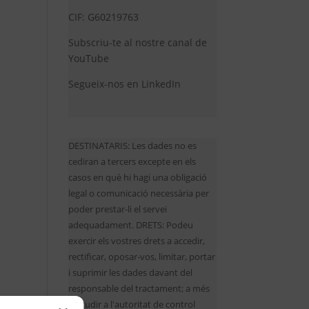
CIF: G60219763
Subscriu-te al nostre canal de
YouTube
Segueix-nos en LinkedIn
DESTINATARIS: Les dades no es
cediran a tercers excepte en els
casos en què hi hagi una obligació
legal o comunicació necessària per
poder prestar-li el servei
adequadament. DRETS: Podeu
exercir els vostres drets a accedir,
rectificar, oposar-vos, limitar, portar
i suprimir les dades davant del
responsable del tractament; a més
d'acudir a l'autoritat de control