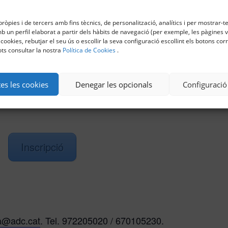
ròpies i de tercers amb fins tècnics, de personalització, analítics i per mostrar-te
 un perfil elaborat a partir dels hàbits de navegació (per exemple, les pàgines vi
 cookies, rebutjar el seu ús o escollir la seva configuració escollint els botons co
ts consultar la nostra
Política de Cookies
.
litzarà si no hi ha un mínim de 5 persones
otal de 12 places.
tes les cookies
Denegar les opcionals
Configuració
Inscripció
a@adc.cat
. Tel. 972205020 / 670105230.