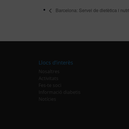
Barcelona: Servei de dietètica i nutr
Llocs d’interès
Nosaltres
Activitats
Fes-te soci
Informació diabetis
Notícies