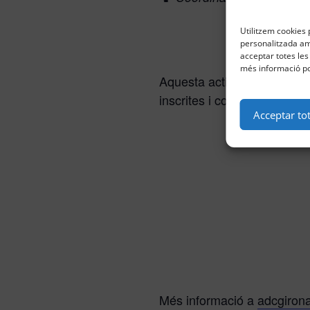
Utilitzem cookies p
personalitzada amb
acceptar totes les
més informació po
Aquesta activitat no es rea
inscrites i compta amb un t
Acceptar to
Més informació a
adcgiron