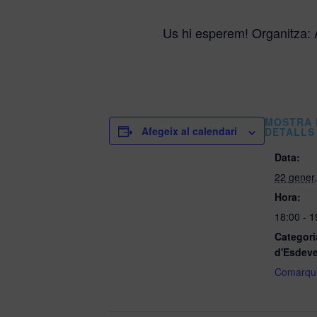
Us hi esperem!
Organitza:
MOSTRA 
Afegeix al calendari
DETALLS
Data:
22 gener
Hora:
18:00 - 
Categori
d'Esdev
Comarque