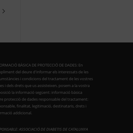
ORMACIÓ BÀSICA DE PROTECCIÓ DE DADES: En
pliment del deure d'informar els interessats de les
cumstàncies i condicions del tractament de les vostres
s i dels drets que us assisteixen, posem a la vostra
posició la informació següent: informació bàsica
re protecció de dades responsable del tractament:
onsable, finalitat, legitimació, destinataris, drets i
ormació addicional.
PONSABLE: ASSOCIACIÓ DE DIABETIS DE CATALUNYA