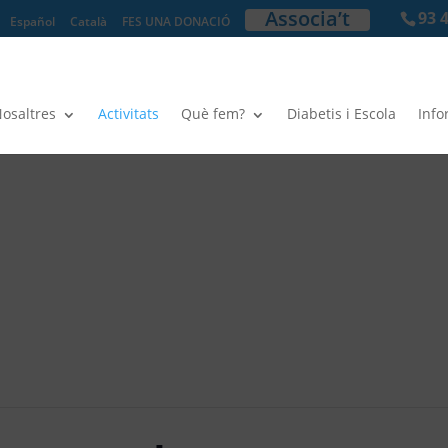
Associa’t
93 
Español
Català
FES UNA DONACIÓ
osaltres
Activitats
Què fem?
Diabetis i Escola
Info