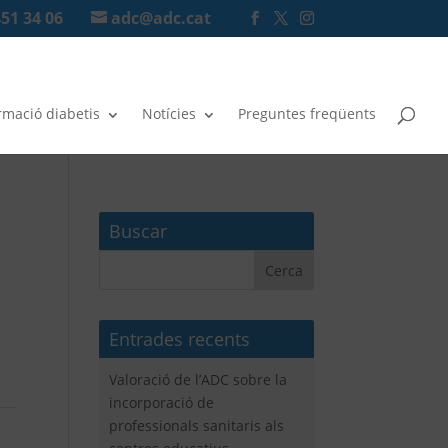
451 34 06
adc@adc.cat
rmació diabetis
Notícies
Preguntes freqüents
Buscar
Entrades recents
Valoració de l’ADC sobre la
incorporació de
professionals sanitaris als