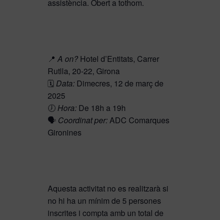
assistència. Obert a tothom.
📍
A on?
Hotel d’Entitats, Carrer
Rutlla, 20-22, Girona
🗓️
Data:
Dimecres, 12 de març de
2025
🕖
Hora:
De 18h a 19h
🗣️
Coordinat per:
ADC Comarques
Gironines
Aquesta activitat no es realitzarà si
no hi ha un mínim de 5 persones
inscrites i compta amb un total de