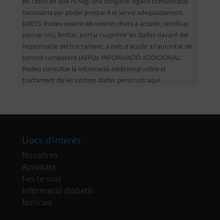
els casos en què hi hagi una obligació legal o comunicació
necessària per poder prestar-li el servei adequadament.
DRETS: Podeu exercir els vostres drets a accedir, rectificar,
oposar-vos, limitar, portar i suprimir les dades davant del
responsable del tractament; a més d'acudir a l'autoritat de
control competent (AEPD). INFORMACIÓ ADDICIONAL:
Podeu consultar la informació addicional sobre el
tractament de les vostres dades personals aquí.
Llocs d’interès
Nosaltres
Activitats
Fes-te soci
Informació diabetis
Notícies