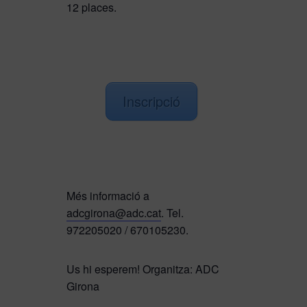
12 places.
Inscripció
Més informació a
adcgirona@adc.cat
. Tel.
972205020 / 670105230.
Us hi esperem!
Organitza: ADC
Girona