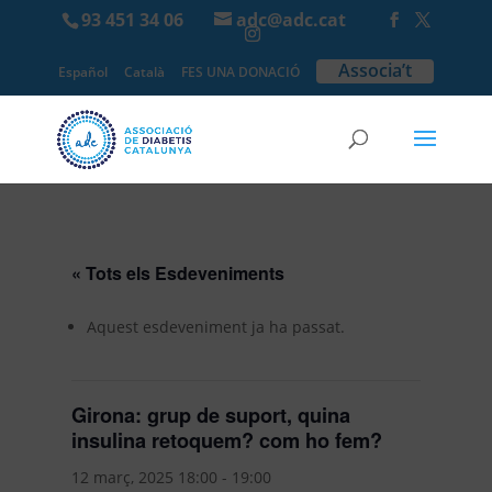
93 451 34 06
adc@adc.cat
Associa’t
Español
Català
FES UNA DONACIÓ
« Tots els Esdeveniments
Aquest esdeveniment ja ha passat.
Girona: grup de suport, quina
insulina retoquem? com ho fem?
12 març, 2025 18:00
-
19:00