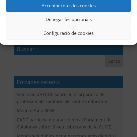
Acceptar totes les cookies
Lleida: Servei
Igualada: trobada de
Denegar les opcionals
d’endocrinologia
persones amb diabetis
Configuració de cookies
Buscar
Entrades recents
Valoració de l’ADC sobre la incorporació de
professionals sanitaris als centres educatius
Menú d’Estiu 2026
L’ADC participa en una reunió al Parlament de
Catalunya sobre el nou esborrany de la CUME.
Menús saludables per a persones amb diabetis!