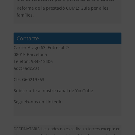
Reforma de la prestació CUME: Guia per a les
famílies.
Contacte
Carrer Aragó 63, Entresol 2ª
08015 Barcelona
Telèfon: 934513406
adc@adc.cat
CIF: G60219763
Subscriu-te al nostre canal de YouTube
Segueix-nos en LinkedIn
DESTINATARIS: Les dades no es cediran a tercers excepte en