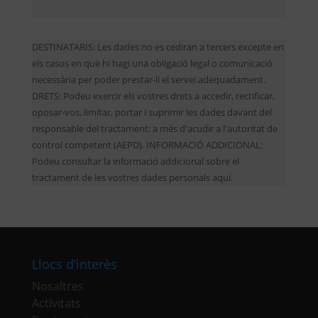
DESTINATARIS: Les dades no es cediran a tercers excepte en
els casos en què hi hagi una obligació legal o comunicació
necessària per poder prestar-li el servei adequadament.
DRETS: Podeu exercir els vostres drets a accedir, rectificar,
oposar-vos, limitar, portar i suprimir les dades davant del
responsable del tractament; a més d'acudir a l'autoritat de
control competent (AEPD). INFORMACIÓ ADDICIONAL:
Podeu consultar la informació addicional sobre el
tractament de les vostres dades personals aquí.
Llocs d’interès
Nosaltres
Activitats