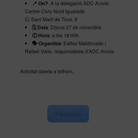
📍 On?
A la delegació ADC Anoia:
Centre Civic Nord Igualada
C/ Sant Martí de Tous, 8
🗓️ Data
: Dijous 27 de novembre
🕖 Hora
: a les 18:00h
🗣️ Organitza
: Esther Maldonado i
Rafael Valle, responsables d’ADC Anoia.
Activitat oberta a tothom
.
Inscripció