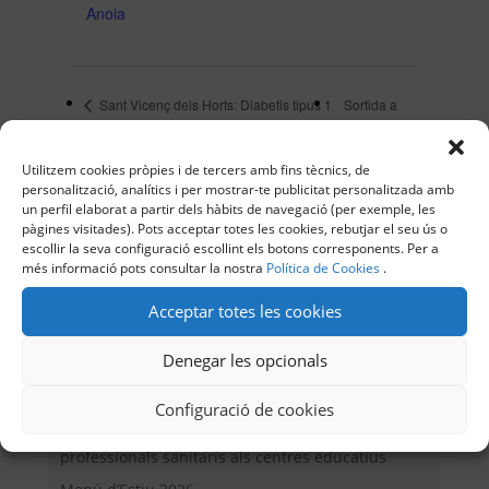
Anoia
Sant Vicenç dels Horts: Diabetis tipus 1
Sortida a
– Activitat física i nutrició esportiva
PortAventura
Utilitzem cookies pròpies i de tercers amb fins tècnics, de
personalització, analítics i per mostrar-te publicitat personalitzada amb
un perfil elaborat a partir dels hàbits de navegació (per exemple, les
pàgines visitades). Pots acceptar totes les cookies, rebutjar el seu ús o
escollir la seva configuració escollint els botons corresponents. Per a
Buscar
més informació pots consultar la nostra
Política de Cookies
.
Acceptar totes les cookies
Denegar les opcionals
Entrades recents
Configuració de cookies
Valoració de l’ADC sobre la incorporació de
professionals sanitaris als centres educatius