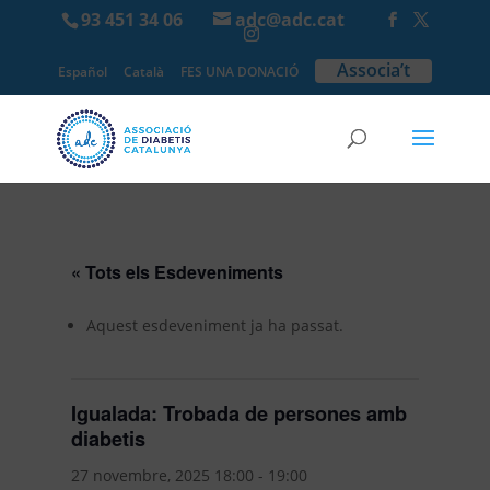
93 451 34 06
adc@adc.cat
Associa’t
Español
Català
FES UNA DONACIÓ
« Tots els Esdeveniments
Aquest esdeveniment ja ha passat.
Igualada: Trobada de persones amb
diabetis
27 novembre, 2025 18:00
-
19:00