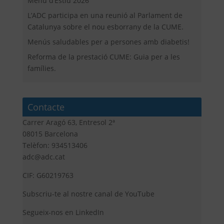
Menú d’Estiu 2026
L’ADC participa en una reunió al Parlament de
Catalunya sobre el nou esborrany de la CUME.
Menús saludables per a persones amb diabetis!
Reforma de la prestació CUME: Guia per a les
famílies.
Contacte
Carrer Aragó 63, Entresol 2ª
08015 Barcelona
Telèfon: 934513406
adc@adc.cat
CIF: G60219763
Subscriu-te al nostre canal de YouTube
Segueix-nos en LinkedIn