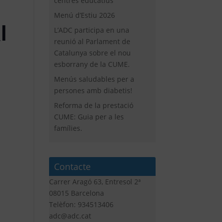
centres educatius
Menú d’Estiu 2026
l
L’ADC participa en una
reunió al Parlament de
Catalunya sobre el nou
esborrany de la CUME.
Menús saludables per a
persones amb diabetis!
Reforma de la prestació
CUME: Guia per a les
famílies.
Contacte
Carrer Aragó 63, Entresol 2ª
08015 Barcelona
Telèfon: 934513406
adc@adc.cat