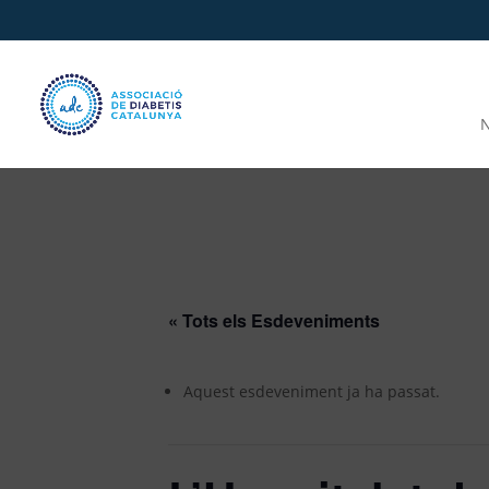
N
« Tots els Esdeveniments
Aquest esdeveniment ja ha passat.