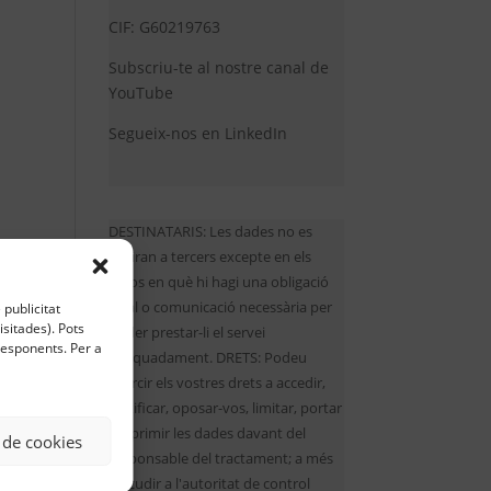
CIF: G60219763
Subscriu-te al nostre canal de
YouTube
Segueix-nos en LinkedIn
DESTINATARIS: Les dades no es
cediran a tercers excepte en els
casos en què hi hagi una obligació
legal o comunicació necessària per
 publicitat
sitades). Pots
poder prestar-li el servei
rresponents. Per a
adequadament. DRETS: Podeu
exercir els vostres drets a accedir,
rectificar, oposar-vos, limitar, portar
i suprimir les dades davant del
 de cookies
responsable del tractament; a més
d'acudir a l'autoritat de control