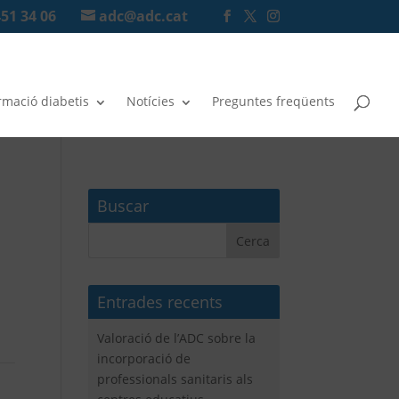
451 34 06
adc@adc.cat
rmació diabetis
Notícies
Preguntes freqüents
Buscar
Entrades recents
Valoració de l’ADC sobre la
incorporació de
professionals sanitaris als