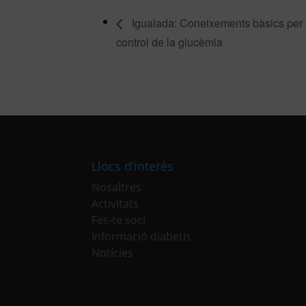
Igualada: Coneixements bàsics per 
control de la glucèmia
Llocs d’interès
Nosaltres
Activitats
Fes-te soci
Informació diabetis
Notícies