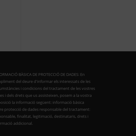
ORMACIÓ BÀSICA DE PROTECCIÓ DE DADES: En
pliment del deure d'informar els interessats de les
cumstàncies i condicions del tractament de les vostres
s i dels drets que us assisteixen, posem a la vostra
posició la informació següent: informació bàsica
re protecció de dades responsable del tractament:
onsable, finalitat, legitimació, destinataris, drets i
ormació addicional.