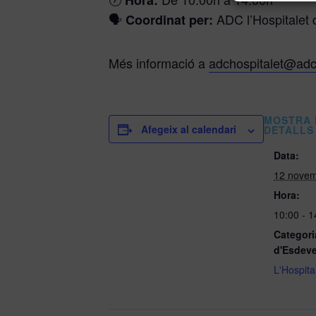
Hora:
🗣️
ADC l’Hospitalet 
Coordinat per:
Més informació a
adchospitalet@adc
MOSTRA 
Afegeix al calendari
DETALLS
Data:
12 novem
Hora:
10:00 - 
Categori
d'Esdev
L'Hospita