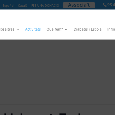
Associa’t
93 
Español
Català
FES UNA DONACIÓ
osaltres
Activitats
Què fem?
Diabetis i Escola
Info