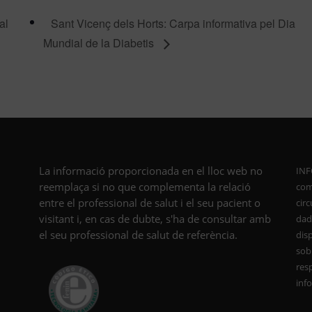
al
Sant Vicenç dels Horts: Carpa informativa pel Dia
Mundial de la Diabetis
La informació proporcionada en el lloc web no
INF
reemplaça si no que complementa la relació
com
entre el professional de salut i el seu pacient o
cir
visitant i, en cas de dubte, s'ha de consultar amb
dade
el seu professional de salut de referència.
dis
sob
resp
inf