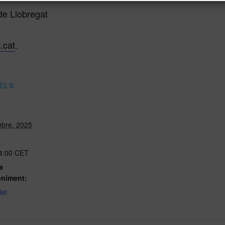
de Llobregat
.cat
.
ELS
bre, 2025
14:00
CET
a
eniment:
let