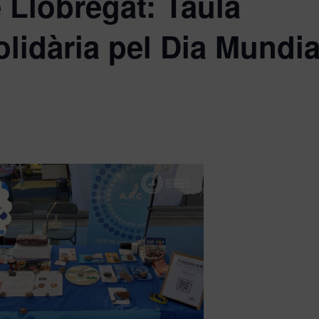
e Llobregat: Taula
olidària pel Dia Mundia