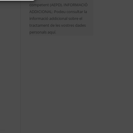
competent (AEPD). INFORMACIÓ
ADDICIONAL: Podeu consultar la
informació addicional sobre el
tractament de les vostres dades
personals aquí.