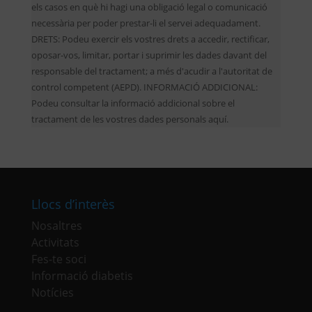
els casos en què hi hagi una obligació legal o comunicació
necessària per poder prestar-li el servei adequadament.
DRETS: Podeu exercir els vostres drets a accedir, rectificar,
oposar-vos, limitar, portar i suprimir les dades davant del
responsable del tractament; a més d'acudir a l'autoritat de
control competent (AEPD). INFORMACIÓ ADDICIONAL:
Podeu consultar la informació addicional sobre el
tractament de les vostres dades personals aquí.
Llocs d’interès
Nosaltres
Activitats
Fes-te soci
Informació diabetis
Notícies