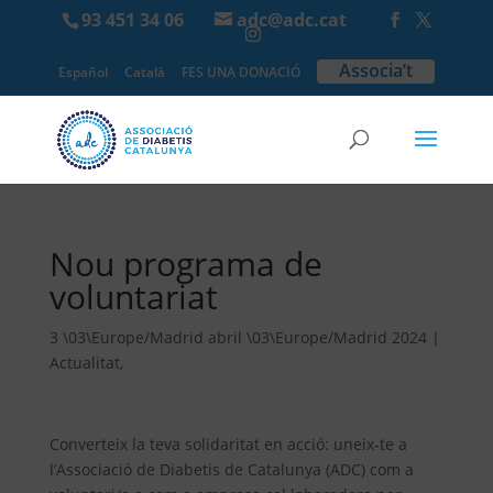
93 451 34 06
adc@adc.cat
Associa’t
Español
Català
FES UNA DONACIÓ
Nou programa de
voluntariat
3 \03\Europe/Madrid abril \03\Europe/Madrid 2024
|
Actualitat
,
Converteix la teva solidaritat en acció: uneix-te a
l’Associació de Diabetis de Catalunya (ADC) com a