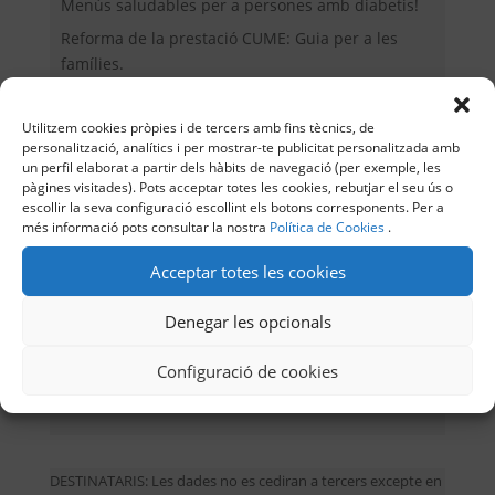
Menús saludables per a persones amb diabetis!
Reforma de la prestació CUME: Guia per a les
famílies.
Utilitzem cookies pròpies i de tercers amb fins tècnics, de
Contacte
personalització, analítics i per mostrar-te publicitat personalitzada amb
un perfil elaborat a partir dels hàbits de navegació (per exemple, les
Carrer Aragó 63, Entresol 2ª
pàgines visitades). Pots acceptar totes les cookies, rebutjar el seu ús o
escollir la seva configuració escollint els botons corresponents. Per a
08015 Barcelona
més informació pots consultar la nostra
Política de Cookies
.
Telèfon: 934513406
adc@adc.cat
Acceptar totes les cookies
CIF: G60219763
Denegar les opcionals
Subscriu-te al nostre canal de YouTube
Configuració de cookies
Segueix-nos en LinkedIn
DESTINATARIS: Les dades no es cediran a tercers excepte en