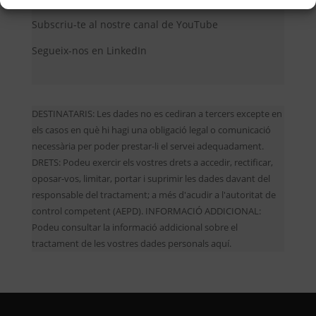
Subscriu-te al nostre canal de YouTube
Segueix-nos en LinkedIn
DESTINATARIS: Les dades no es cediran a tercers excepte en
els casos en què hi hagi una obligació legal o comunicació
necessària per poder prestar-li el servei adequadament.
DRETS: Podeu exercir els vostres drets a accedir, rectificar,
oposar-vos, limitar, portar i suprimir les dades davant del
responsable del tractament; a més d'acudir a l'autoritat de
control competent (AEPD). INFORMACIÓ ADDICIONAL:
Podeu consultar la informació addicional sobre el
tractament de les vostres dades personals aquí.