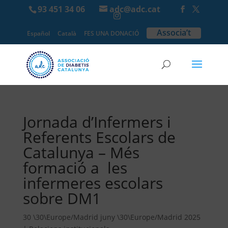
93 451 34 06
adc@adc.cat
Associa’t
Español
Català
FES UNA DONACIÓ
Jornada d’Infermers i
Referents Escolars de
Catalunya – Més
formació a les
infermeres escolars
sobre DM1
30 \30\Europe/Madrid juny \30\Europe/Madrid 2025