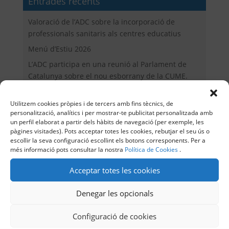
Entrades recents
Valoració de l’ADC sobre la incorporació de
professionals sanitaris als centres educatius
Menú d’Estiu 2026
L’ADC participa en una reunió al Parlament de
Catalunya sobre el nou esborrany de la CUME.
Menús saludables per a persones amb diabetis!
Utilitzem cookies pròpies i de tercers amb fins tècnics, de
Reforma de la prestació CUME: Guia per a les
personalització, analítics i per mostrar-te publicitat personalitzada amb
famílies.
un perfil elaborat a partir dels hàbits de navegació (per exemple, les
pàgines visitades). Pots acceptar totes les cookies, rebutjar el seu ús o
escollir la seva configuració escollint els botons corresponents. Per a
més informació pots consultar la nostra
Política de Cookies
.
Contacte
Acceptar totes les cookies
Carrer Aragó 63, Entresol 2ª
08015 Barcelona
Denegar les opcionals
Telèfon: 934513406
adc@adc.cat
Configuració de cookies
CIF: G60219763