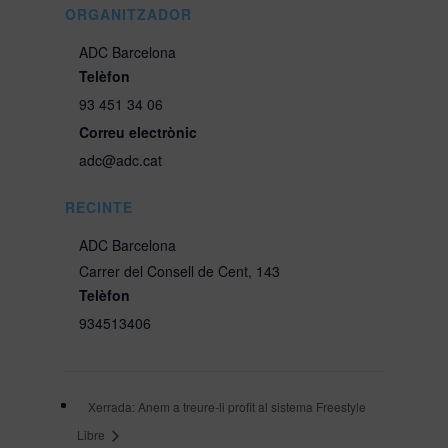
ORGANITZADOR
ADC Barcelona
Telèfon
93 451 34 06
Correu electrònic
adc@adc.cat
RECINTE
ADC Barcelona
Carrer del Consell de Cent, 143
Telèfon
934513406
Xerrada: Anem a treure-li profit al sistema Freestyle
Libre