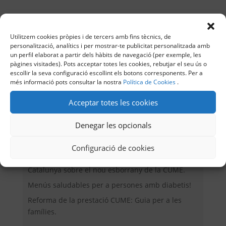
Utilitzem cookies pròpies i de tercers amb fins tècnics, de
Buscar
personalització, analítics i per mostrar-te publicitat personalitzada amb
un perfil elaborat a partir dels hàbits de navegació (per exemple, les
pàgines visitades). Pots acceptar totes les cookies, rebutjar el seu ús o
escollir la seva configuració escollint els botons corresponents. Per a
més informació pots consultar la nostra
Política de Cookies
.
Entrades recents
Acceptar totes les cookies
Valoració de l’ADC sobre la incorporació de
Denegar les opcionals
professionals sanitaris als centres educatius
Menú d’Estiu 2026
Configuració de cookies
L’ADC participa en una reunió al Parlament de
Catalunya sobre el nou esborrany de la CUME.
Menús saludables per a persones amb diabetis!
Reforma de la prestació CUME: Guia per a les
famílies.