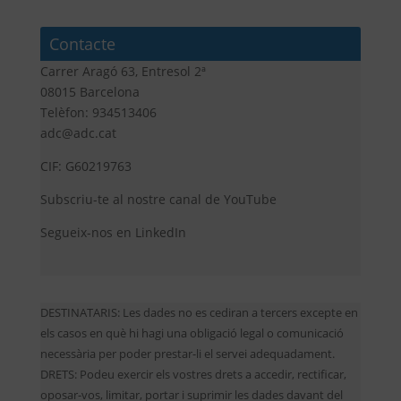
Contacte
Carrer Aragó 63, Entresol 2ª
08015 Barcelona
Telèfon: 934513406
adc@adc.cat
CIF: G60219763
Subscriu-te al nostre canal de YouTube
Segueix-nos en LinkedIn
DESTINATARIS: Les dades no es cediran a tercers excepte en
els casos en què hi hagi una obligació legal o comunicació
necessària per poder prestar-li el servei adequadament.
DRETS: Podeu exercir els vostres drets a accedir, rectificar,
oposar-vos, limitar, portar i suprimir les dades davant del