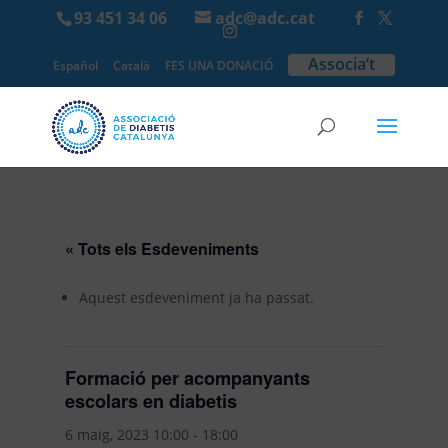
93 451 34 06
adc@adc.cat
Associa’t
Español
Català
FES UNA DONACIÓ
« Tots els Esdeveniments
Aquest esdeveniment ja ha passat.
Formació per acompanyants
escolars en diabetis
6 maig, 2023 10:00
-
18:00