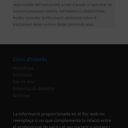
responsable del tractament; a més d'acudir a l'autoritat de
control competent (AEPD). INFORMACIÓ ADDICIONAL:
Podeu consultar la informació addicional sobre el
tractament de les vostres dades personals aquí.
Llocs d’interès
Nosaltres
Activitats
Fes-te soci
Informació diabetis
Notícies
La informació proporcionada en el lloc web no
reemplaça si no que complementa la relació entre
el professional de salut i el seu pacient o visitant i,