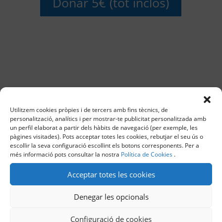
Donar 5€ (tot inclòs)
Utilitzem cookies pròpies i de tercers amb fins tècnics, de
personalització, analítics i per mostrar-te publicitat personalitzada amb
un perfil elaborat a partir dels hàbits de navegació (per exemple, les
pàgines visitades). Pots acceptar totes les cookies, rebutjar el seu ús o
escollir la seva configuració escollint els botons corresponents. Per a
TRANSFERÈNCIA BANCÀRIA
més informació pots consultar la nostra
Política de Cookies
.
Si vols fer donació via transferència contacta a
Acceptar totes les cookies
adc@adc.cat
i et donarem instruccions.
Denegar les opcionals
Configuració de cookies