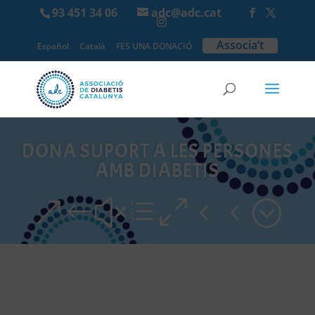
93 451 34 06
adc@adc.cat
Associa’t
Español
Català
FES UNA DONACIÓ
DONA SUPORT A LES PERSONES
AMB DIABETIS
&#xe044;