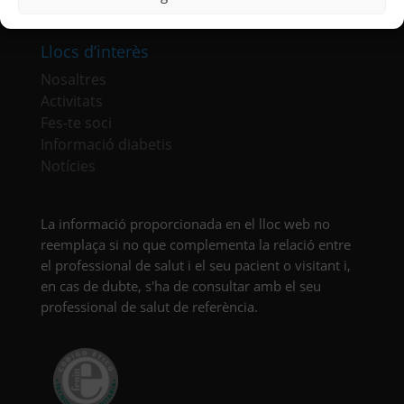
Llocs d’interès
Nosaltres
Activitats
Fes-te soci
Informació diabetis
Notícies
La informació proporcionada en el lloc web no
reemplaça si no que complementa la relació entre
el professional de salut i el seu pacient o visitant i,
en cas de dubte, s'ha de consultar amb el seu
professional de salut de referència.