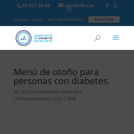
93 451 34 06
adc@adc.cat
Asóciate
Español
Català
HAZ UNA DONACIÓN
Menú de otoño para
personas con diabetes.
30 \30\Europe/Madrid septiembre
\30\Europe/Madrid 2024
|
Blog
,