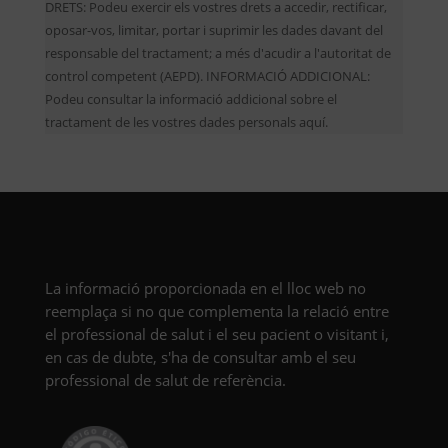
DRETS: Podeu exercir els vostres drets a accedir, rectificar,
oposar-vos, limitar, portar i suprimir les dades davant del
responsable del tractament; a més d'acudir a l'autoritat de
control competent (AEPD). INFORMACIÓ ADDICIONAL:
Podeu consultar la informació addicional sobre el
tractament de les vostres dades personals aquí.
La informació proporcionada en el lloc web no
reemplaça si no que complementa la relació entre
el professional de salut i el seu pacient o visitant i,
en cas de dubte, s'ha de consultar amb el seu
professional de salut de referència.