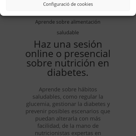
Configuració de cookies
Aprende sobre alimentación
saludable
Haz una sesión
online o presencial
sobre nutrición en
diabetes.
Aprende sobre hábitos
saludables, como regular la
glucemia, gestionar la diabetes y
prevenir posibles escenarios que
puedan alterarla con más
facilidad, de la mano de
nutricionistas expertas en