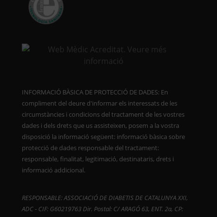
INFORMACIÓ BÀSICA DE PROTECCIÓ DE DADES: En
compliment del deure d'informar els interessats de les
circumstàncies i condicions del tractament de les vostres
dades i dels drets que us assisteixen, posem a la vostra
disposició la informació següent: informació bàsica sobre
protecció de dades responsable del tractament:
responsable, finalitat, legitimació, destinataris, drets i
informació addicional.
RESPONSABLE: ASSOCIACIÓ DE DIABETIS DE CATALUNYA XXI,
ADC - CIF: G60219763 Dir. Postal: C/ ARAGÓ 63, ENT. 2a, CP: