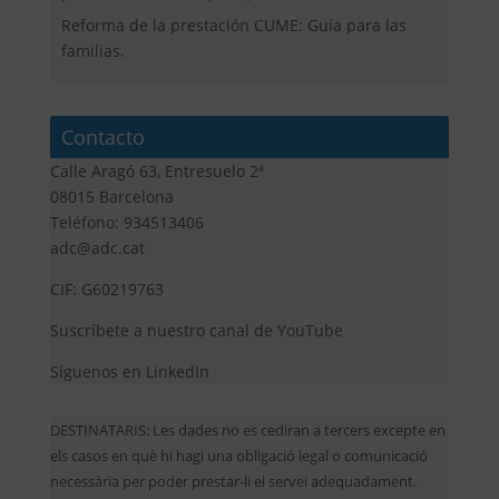
Reforma de la prestación CUME: Guía para las
familias.
Contacto
Calle Aragó 63, Entresuelo 2ª
08015 Barcelona
Teléfono: 934513406
adc@adc.cat
CIF: G60219763
Suscríbete a nuestro canal de YouTube
Síguenos en LinkedIn
DESTINATARIS: Les dades no es cediran a tercers excepte en
els casos en què hi hagi una obligació legal o comunicació
necessària per poder prestar-li el servei adequadament.